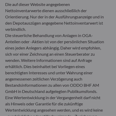
ODDO BHF Asset Management LUX
Die auf dieser Website angegebenen
Nettoinventarwerte dienen ausschließlich der
6, rue Gabriel Lippmann
Orientierung. Nur der in der Ausführungsanzeige und in
L-5365 Munsbach
den Depotauszügen angegebene Nettoinventarwert ist
Luxemburg
verbindlich.
+352 45 76 76 245
Die steuerliche Behandlung von Anlagen in OGA-
Von der Luxemburger Commission de Surveillance du
Anteilen oder -Aktien ist von der persönlichen Situation
Secteur Financier (CSSF) zugelassene
eines jeden Anlegers abhängig. Daher wird empfohlen,
Fondsverwaltungsgesellschaft, Handelsregisternummer: B
sich vor einer Zeichnung an einen Steuerberater zu
29891
wenden. Weitere Informationen sind auf Anfrage
erhältlich. Dies beinhaltet bei Vorliegen eines
Mitteilung zu EU-Sanktionen gegen Russland
berechtigten Interesses und unter Wahrung einer
angemessenen zeitlichen Verzögerung auch
In Übereinstimmung mit den von der Europäischen Union
Bestandsinformationen zu allen von ODDO BHF AM
im Zusammenhang mit der Ukraine-Krise verhängten
GmbH in Deutschland aufgelegten Publikumsfonds.
Sanktionen informieren wir Sie darüber, dass es gemäß den
Bestimmungen der Verordnungen (EU) Nr. 833/2014 und
Eine Wertentwicklung in der Vergangenheit darf nicht
(EU) Nr. 398/2022 allen russischen und belarussischen
als Hinweis oder Garantie für die zukünftige
Staatsangehörigen sowie allen natürlichen Personen mit
Wertentwicklung angesehen werden, und es wird keine
Wohnsitz in Russland oder Belarus bzw. allen juristischen