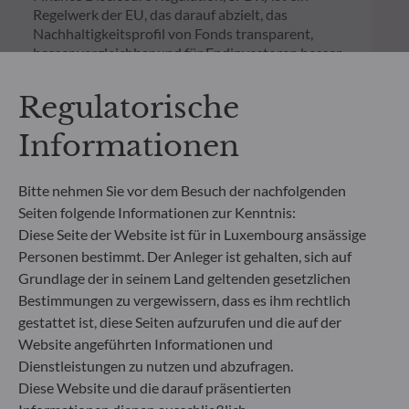
Regelwerk der EU, das darauf abzielt, das
Nachhaltigkeitsprofil von Fonds transparent,
besser vergleichbar und für Endinvestoren besser
verständlich zu machen.
Artikel 6: Das Fondsmanagementteam
Regulatorische
berücksichtigt bei der Anlageentscheidung keine
Nachhaltigkeitsrisiken oder nachteiligen
Informationen
Auswirkungen von Anlageentscheidungen auf
Nachhaltigkeitsfaktoren.
Artikel 8: Das Fondsmanagementteam adressiert
Bitte nehmen Sie vor dem Besuch der nachfolgenden
Nachhaltigkeitsrisiken, indem es ESG-Kriterien
Seiten folgende Informationen zur Kenntnis:
(Umwelt und/oder Soziales und/oder Governance)
Diese Seite der Website ist für in Luxembourg ansässige
in den Anlageentscheidungsprozess einbezieht.
Personen bestimmt. Der Anleger ist gehalten, sich auf
Artikel 9: Das Fondsmanagementteam verfolgt ein
Grundlage der in seinem Land geltenden gesetzlichen
striktes nachhaltiges Anlageziel, das wesentlich zu
Bestimmungen zu vergewissern, dass es ihm rechtlich
den Herausforderungen des ökologischen
Übergangs beiträgt, und adressiert
gestattet ist, diese Seiten aufzurufen und die auf der
Nachhaltigkeitsrisiken durch Ratings, die vom
Website angeführten Informationen und
externen ESG-Datenanbieter der
Dienstleistungen zu nutzen und abzufragen.
Verwaltungsgesellschaft bereitgestellt werden.
Diese Website und die darauf präsentierten