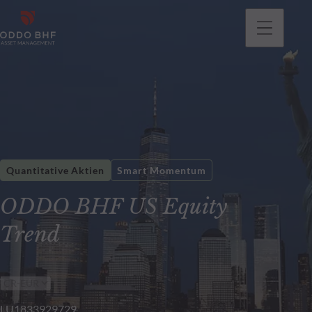
gehen
Quantitative Aktien
Smart Momentum
ODDO BHF US Equity
Trend
LU1833929729