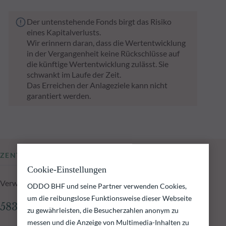
Der untenstehende Fonds birgt das Risiko
eines Kapitalverlusts.
Wir erinnern daran, dass die Wertentwicklung
in der Vergangenheit keine Rückschlüsse auf
die künftige Wertentwicklung zulässt. Sie
schwankt im Laufe der Zeit.
Das Erreichen der Anlageziele kann nicht
garantiert werden.
ZENTRALE KENNZAHLEN
Cookie-Einstellungen
Verwaltetes Fondsvolumen zum 04.08.2026
ODDO BHF und seine Partner verwenden Cookies,
um die reibungslose Funktionsweise dieser Webseite
583,81 Mio.€
zu gewährleisten, die Besucherzahlen anonym zu
messen und die Anzeige von Multimedia-Inhalten zu