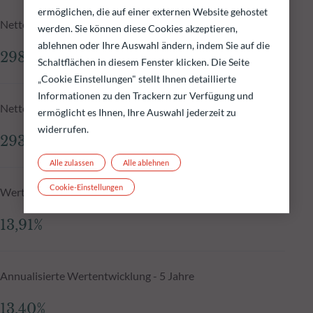
ermöglichen, die auf einer externen Website gehostet
Nettoinventarwert zum 04.08.2026
werden. Sie können diese Cookies akzeptieren,
ablehnen oder Ihre Auswahl ändern, indem Sie auf die
298,83 €
Schaltflächen in diesem Fenster klicken. Die Seite
„Cookie Einstellungen" stellt Ihnen detaillierte
Informationen zu den Trackern zur Verfügung und
Nettoinventarwert N-1
ermöglicht es Ihnen, Ihre Auswahl jederzeit zu
widerrufen.
293,49 €
Alle zulassen
Alle ablehnen
Cookie-Einstellungen
Wertentwicklung seit Auflegung, annualisiert
13,91%
Annualisierte Wertentwicklung - 5 Jahre
13,40%