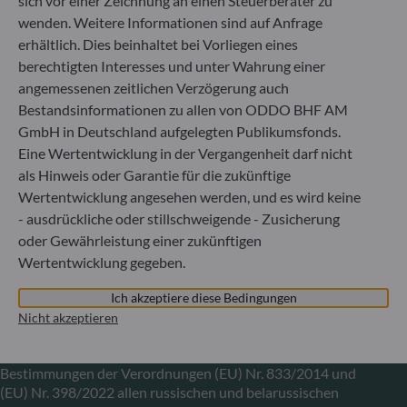
sich vor einer Zeichnung an einen Steuerberater zu
wenden. Weitere Informationen sind auf Anfrage
erhältlich. Dies beinhaltet bei Vorliegen eines
ODDO BHF Asset Management LUX
berechtigten Interesses und unter Wahrung einer
6, rue Gabriel Lippmann
angemessenen zeitlichen Verzögerung auch
L-5365 Munsbach
Bestandsinformationen zu allen von ODDO BHF AM
Luxemburg
GmbH in Deutschland aufgelegten Publikumsfonds.
+352 45 76 76 245
Eine Wertentwicklung in der Vergangenheit darf nicht
Von der Luxemburger Commission de Surveillance du
als Hinweis oder Garantie für die zukünftige
Secteur Financier (CSSF) zugelassene
Wertentwicklung angesehen werden, und es wird keine
Fondsverwaltungsgesellschaft, Handelsregisternummer: B
- ausdrückliche oder stillschweigende - Zusicherung
29891
oder Gewährleistung einer zukünftigen
Wertentwicklung gegeben.
Mitteilung zu EU-Sanktionen gegen Russland
Ich akzeptiere diese Bedingungen
In Übereinstimmung mit den von der Europäischen Union
Nicht akzeptieren
im Zusammenhang mit der Ukraine-Krise verhängten
Sanktionen informieren wir Sie darüber, dass es gemäß den
Bestimmungen der Verordnungen (EU) Nr. 833/2014 und
(EU) Nr. 398/2022 allen russischen und belarussischen