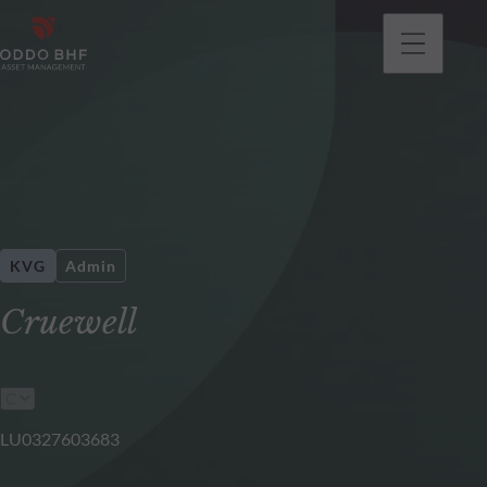
gehen
KVG
Admin
Cruewell
LU0327603683