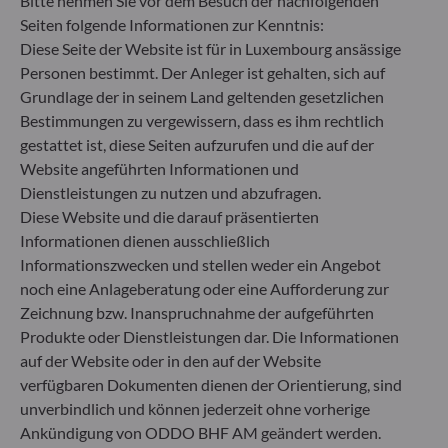
Bitte nehmen Sie vor dem Besuch der nachfolgenden
Nachhaltigkeitsinformationen (Sustainable
Seiten folgende Informationen zur Kenntnis:
Finance Disclosure Regulation, SFDR) ist ein
Diese Seite der Website ist für in Luxembourg ansässige
Regelwerk der EU, das darauf abzielt, das
Nachhaltigkeitsprofil von Fonds transparent,
Personen bestimmt. Der Anleger ist gehalten, sich auf
besser vergleichbar und für Endinvestoren besser
Grundlage der in seinem Land geltenden gesetzlichen
verständlich zu machen.
Bestimmungen zu vergewissern, dass es ihm rechtlich
Artikel 6: Das Fondsmanagementteam
gestattet ist, diese Seiten aufzurufen und die auf der
berücksichtigt bei der Anlageentscheidung keine
Website angeführten Informationen und
Nachhaltigkeitsrisiken oder nachteiligen
Dienstleistungen zu nutzen und abzufragen.
Auswirkungen von Anlageentscheidungen auf
Diese Website und die darauf präsentierten
Nachhaltigkeitsfaktoren.
Artikel 8: Das Fondsmanagementteam adressiert
Informationen dienen ausschließlich
Nachhaltigkeitsrisiken, indem es ESG-Kriterien
Informationszwecken und stellen weder ein Angebot
(Umwelt und/oder Soziales und/oder Governance)
noch eine Anlageberatung oder eine Aufforderung zur
in den Anlageentscheidungsprozess einbezieht.
Zeichnung bzw. Inanspruchnahme der aufgeführten
Artikel 9: Das Fondsmanagementteam verfolgt ein
Produkte oder Dienstleistungen dar. Die Informationen
striktes nachhaltiges Anlageziel, das wesentlich zu
auf der Website oder in den auf der Website
den Herausforderungen des ökologischen
verfügbaren Dokumenten dienen der Orientierung, sind
Übergangs beiträgt, und adressiert
Nachhaltigkeitsrisiken durch Ratings, die vom
unverbindlich und können jederzeit ohne vorherige
externen ESG-Datenanbieter der
Ankündigung von ODDO BHF AM geändert werden.