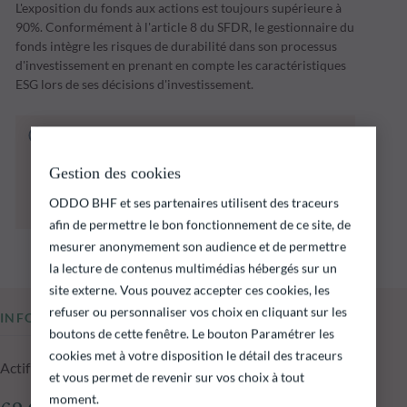
L'exposition du fonds aux actions est toujours supérieure à
90%. Conformément à l'article 8 du SFDR, le gestionnaire du
fonds intègre les risques de durabilité dans son processus
d'investissement en prenant en compte les caractéristiques
ESG lors de ses décisions d'investissement.
Le fonds ci‑dessous présente notamment un
risque de perte en capital.
Il est rappelé que les performances passées ne
Gestion des cookies
préjugent pas des performances futures et ne
ODDO BHF et ses partenaires utilisent des traceurs
sont pas constantes dans le temps.
afin de permettre le bon fonctionnement de ce site, de
mesurer anonymement son audience et de permettre
la lecture de contenus multimédias hébergés sur un
site externe. Vous pouvez accepter ces cookies, les
refuser ou personnaliser vos choix en cliquant sur les
INFORMATIONS CLÉS
boutons de cette fenêtre. Le bouton Paramétrer les
cookies met à votre disposition le détail des traceurs
Actif net du fonds au 05.08.2026
et vous permet de revenir sur vos choix à tout
moment.