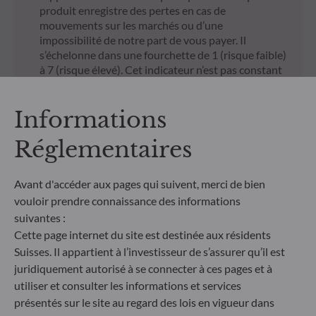
produit enregistre des pertes en cas de
mouvements sur les marchés ou d’une
impossibilité de notre part de vous payer. Il
s’échelonne dans une fourchette de 1 (risque faible)
à 7 (risque élevé). Cet indicateur n’est pas constant
et changera en fonction du profil de risque du
fonds. La catégorie la plus faible ne signifie pas sans
Informations
risque. Les données historiques, telles que celles
utilisées pour calculer le SRI, pourraient ne pas
Réglementaires
constituer une indication fiable du profil de risque
futur du Fonds. L’atteinte des objectifs de gestion
en termes de risque ne peut être garantie.
Avant d'accéder aux pages qui suivent, merci de bien
vouloir prendre connaissance des informations
suivantes :
** Le règlement européen sur la publication
d’informations en matière de durabilité dans le
Cette page internet du site est destinée aux résidents
secteur des services financiers (SFDR) est un
Suisses. Il appartient à l’investisseur de s’assurer qu’il est
ensemble de règles européennes visant à rendre le
juridiquement autorisé à se connecter à ces pages et à
profil de durabilité des fonds transparent, plus
utiliser et consulter les informations et services
comparable et davantage compréhensible par les
présentés sur le site au regard des lois en vigueur dans
investisseurs finaux. Article 6 : L’équipe de gestion