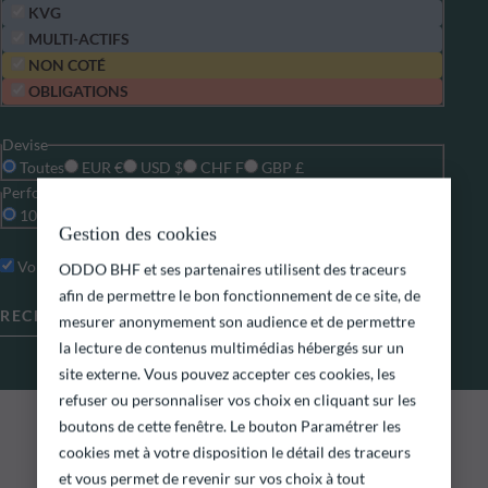
KVG
MULTI-ACTIFS
NON COTÉ
OBLIGATIONS
Devise
Toutes
EUR €
USD $
CHF F
GBP £
Performance annualisée (choix de la période)
10 ans
5 ans
3 ans
1 an
Gestion des cookies
Voir les parts non souscrites
Réinitialiser les filtres
ODDO BHF et ses partenaires utilisent des traceurs
afin de permettre le bon fonctionnement de ce site, de
RECHERCHE AVANCÉE
mesurer anonymement son audience et de permettre
la lecture de contenus multimédias hébergés sur un
site externe. Vous pouvez accepter ces cookies, les
refuser ou personnaliser vos choix en cliquant sur les
0
résultats de la recherche
FONDS ODDO BHF
boutons de cette fenêtre. Le bouton Paramétrer les
cookies met à votre disposition le détail des traceurs
Découvrir nos fonds
et vous permet de revenir sur vos choix à tout