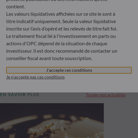
contient.
Découvrez avec nous les étapes à suivre pour
Les valeurs liquidatives affichées sur ce site le sont à
commencer votre parcours d’investissement selon
titre indicatif uniquement. Seule la valeur liquidative
votre profil
inscrite sur l’avis d’opéré et les relevés de titre fait foi.
Le traitement fiscal lié à l'investissement en parts ou
actions d'OPC dépend de la situation de chaque
En savoir plus
investisseur. Il est donc recommandé de contacter un
conseiller fiscal avant toute souscription.
J'accepte ces conditions
Je n'accepte pas ces conditions
EN SAVOIR PLUS
Toutes nos actualités