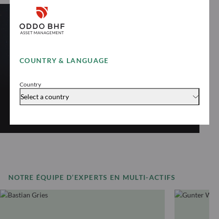
MULTI-ACTIFS
ODDO BHF Polaris
COUNTRY & LANGUAGE
Moderate
Country
Select a country
Découvrir « ODDO BHF Polaris Moderate »
NOTRE ÉQUIPE D’EXPERTS EN MULTI-ACTIFS