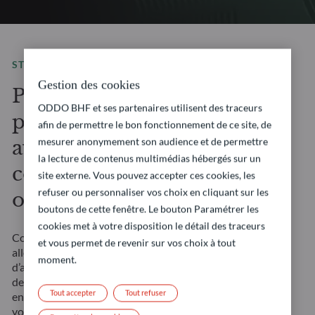
STRATÉGIE D’INVESTISSEMENT
Gestion des cookies
Personnaliser votre
ODDO BHF et ses partenaires utilisent des traceurs
parcours d’investissement
afin de permettre le bon fonctionnement de ce site, de
mesurer anonymement son audience et de permettre
avec des solutions
la lecture de contenus multimédias hébergés sur un
conçues à partir de vos
site externe. Vous pouvez accepter ces cookies, les
refuser ou personnaliser vos choix en cliquant sur les
objectifs personnels.
boutons de cette fenêtre. Le bouton Paramétrer les
cookies met à votre disposition le détail des traceurs
Conçues pour offrir une large diversification, une
et vous permet de revenir sur vos choix à tout
allocation flexible et un accès à plusieurs classes
moment.
d’actifs, nos solutions multi-actifs sur mesure offrent
des sources de rendement potentiel variées, évoluent
Tout accepter
Tout refuser
en fonction des marchés et s’adaptent précisément à
vos objectifs financiers personnels.