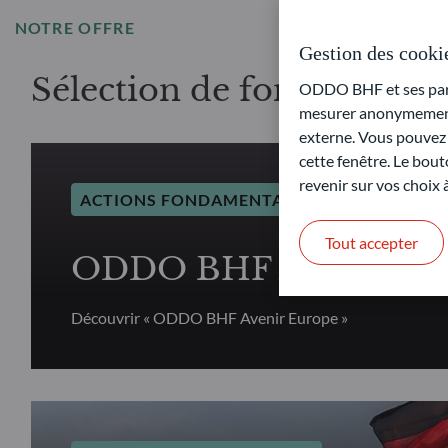
NOTRE OFFRE
Gestion des cooki
Sélection de fonds Actio
ODDO BHF et ses parte
mesurer anonymement 
externe. Vous pouvez a
cette fenêtre. Le bout
revenir sur vos choix
ACTIONS FONDAMENTALES
Tout accepter
ODDO BHF Avenir Eu
Découvrir « ODDO BHF Avenir Europe »