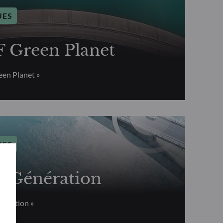
UES
Green Planet
en Planet »
UES
Génération
ération »