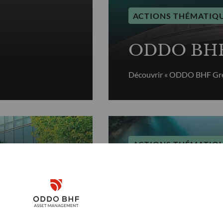
ACTIONS THÉMATIQ
ODDO BHF 
Découvrir « ODDO BHF Gre
ACTIONS THÉMATIQ
r
ODDO BHF 
Disclaimer
Découvrir « ODDO BHF Gén
Remember me for 30 days