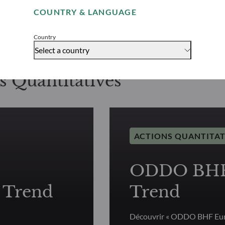
COUNTRY & LANGUAGE
Accept
Country
Select a country
s Quantitatives
ACTIONS QUANTITAT
ODDO BHF 
 Trend
Trend
Découvrir « ODDO BHF Euro